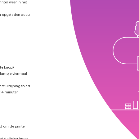
inter weer in het
en opgeladen accu
.
e knop)
lampje viermaal
et uitlijningsblad
r 4 minuten.
gd om de printer