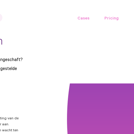
Cases
Pricing
n
aangeschaft?
lgestelde
iting van de
r aan.
en wacht ten