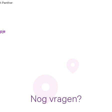
nt Panther
pje
Nog vragen?