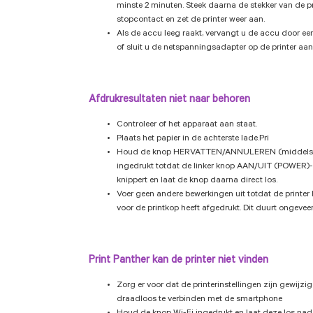
minste 2 minuten. Steek daarna de stekker van de pr
stopcontact en zet de printer weer aan.
Als de accu leeg raakt, vervangt u de accu door e
of sluit u de netspanningsadapter op de printer aan
Afdrukresultaten niet naar behoren
Controleer of het apparaat aan staat.
Plaats het papier in de achterste lade.Pri
Houd de knop HERVATTEN/ANNULEREN (middelst
ingedrukt totdat de linker knop AAN/UIT (POWER)-
knippert en laat de knop daarna direct los.
Voer geen andere bewerkingen uit totdat de printer h
voor de printkop heeft afgedrukt. Dit duurt ongevee
Print Panther kan de printer niet vinden
Zorg er voor dat de printerinstellingen zijn gewijzi
draadloos te verbinden met de smartphone