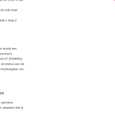
t de linker knop
.
en niet meer
lt u stap 2.
 en wordt een
erscherm
AAN/UIT (POWER)-
 de status van de
te maatregelen om
int
e opnieuw.
en vergeten dat je