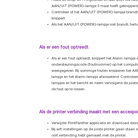
Houd de knop Wi-Fi ingedrukt en laat deze los nada
AAN/UIT (POWER)-lampje 3 maal heeft geknipperd
Controleer of het AAN/UIT (POWER)-lampje brandt 
knippert.
Als het AAN/UIT (POWER)-lampje niet brandt, herhaa
Als er een fout optreedt
Als er een fout optreedt, knippert het Alarm-lampje
ondersteuningscode (foutnummer) op het comput
weergegeven. Bij sommige fouten knipperen het 
lampje en het Alarm-lampje afwisselend. Controleer
lampjes en het bericht en neem vervolgens de juis
de fout op te lossen.
Als de printer verbinding maakt met een accespo
Verwijder PrintPanther applicatie en download dez
Bij wifi instellingen op de juiste printer gaan staan 
ooit verbinding hebt gemaakt met de printer.